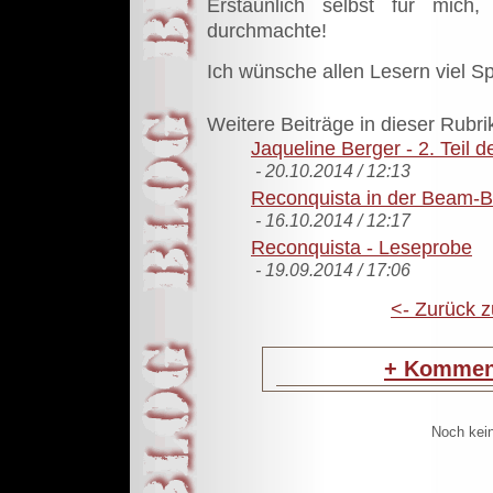
Erstaunlich selbst für mich
durchmachte!
Ich wünsche allen Lesern viel S
Weitere Beiträge in dieser Rubri
Jaqueline Berger - 2. Teil d
- 20.10.2014 / 12:13
Reconquista in der Beam-Be
- 16.10.2014 / 12:17
Reconquista - Leseprobe
- 19.09.2014 / 17:06
<- Zurück z
+
Komment
Noch kei