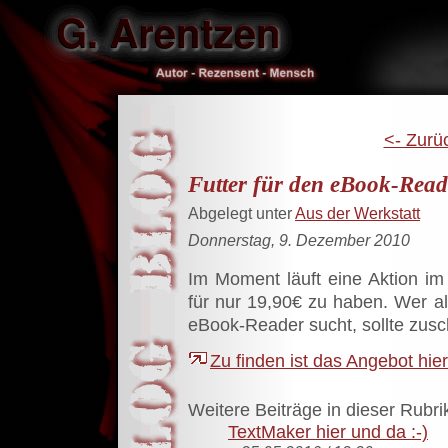
<- Zurü
Futter für den eBook-Read
Abgelegt unter
Aus der Werkstatt
Donnerstag, 9. Dezember 2010
Im Moment läuft eine Aktion im 
für nur 19,90€ zu haben. Wer a
eBook-Reader sucht, sollte zusc
Zu finden ist das Angebot hier
Weitere Beiträge in dieser Rubri
TextMaker hier und da :-)