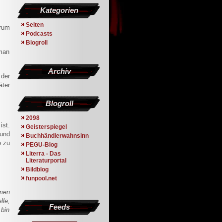
Kategorien
Seiten
arum
Podcasts
Blogroll
 man
Archiv
 der
äter
Blogroll
2098
ist.
Geisterspiegel
 und
Buchhändlerwahnsinn
e zu
PEGU-Blog
Literra - Das
Literaturportal
Bildblog
funpool.net
men
lle,
Feeds
 bin