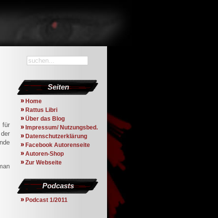
Seiten
Home
Rattus Libri
Über das Blog
 für
Impressum/ Nutzungsbed.
 der
Datenschutzerklärung
ande
Facebook Autorenseite
Autoren-Shop
Zur Webseite
 man
Podcasts
Podcast 1/2011