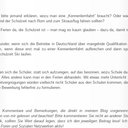
bitte jemand erklären, wozu man eine „Kennenlernfahrt“ braucht? Oder w
nd der Schulzeit nach Rom und zum Skiausflug fahren sollten?
 Ferien da, die Schulzeit ist – man mag es kaum glauben – dazu da, damit
under, wenn sich die Betriebe in Deutschland über mangelnde Qualifikation
n, wenn diese erst mal zu einer Kennenlernfahrt aufbrechen und dann sp
hulzeit Ski laufen.
lten sich die Schüler, statt sich aufzuregen, auf das besinnen, wozu Schule da 
lles andere kann man in den Ferien abhandeln. Mit etwas mehr Unterricht
eitvergnügungen würden vielleicht nicht Schüler aus den Schulen kommen, di
e Bewerbung fehlerfrei zu formulieren.
r Kommentare und Bemerkungen, die direkt in meinem Blog vorgenom
n von mir gelesen und beachtet! Bitte kommentieren Sie nicht an anderer Ste
, sollten Sie Wert darauf legen, dass ich den jeweiligen Beitrag lese! Ich
n Foren und Sozialen Netzwerken aktiv!