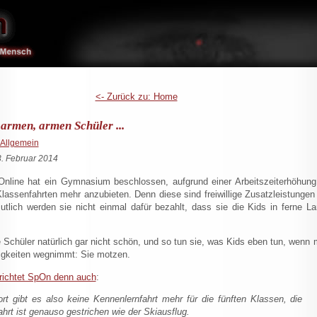
<- Zurück zu: Home
armen, armen Schüler ...
Allgemein
. Februar 2014
Online hat ein Gymnasium beschlossen, aufgrund einer Arbeitszeiterhöhung
Klassenfahrten mehr anzubieten. Denn diese sind freiwillige Zusatzleistungen
utlich werden sie nicht einmal dafür bezahlt, dass sie die Kids in ferne L
e Schüler natürlich gar nicht schön, und so tun sie, was Kids eben tun, wenn
igkeiten wegnimmt: Sie motzen.
richtet SpOn denn auch
:
rt gibt es also keine Kennenlernfahrt mehr für die fünften Klassen, die
rt ist genauso gestrichen wie der Skiausflug.