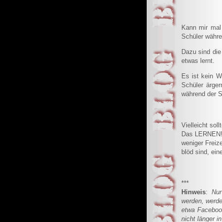
Kann mir mal 
Schüler währe
Dazu sind die
etwas lernt.
Es ist kein W
Schüler ärger
während der Sc
Vielleicht sol
Das LERNEN! A
weniger Freiz
blöd sind, ein
***
Hinweis
:
Nu
werden, werde
etwa Facebook
nicht länger i