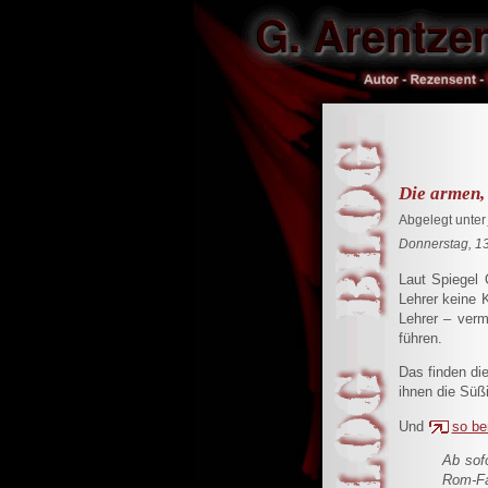
Die armen, 
Abgelegt unter
Donnerstag, 13
Laut Spiegel 
Lehrer keine 
Lehrer – verm
führen.
Das finden di
ihnen die Süß
Und
so be
Ab sofo
Rom-Fah