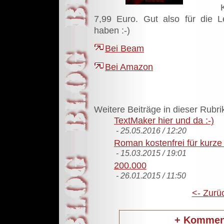
7,99 Euro. Gut also für die L
haben :-)
Bei Beam
Bei Amazon
Weitere Beiträge in dieser Rubri
TextMaker hier und da :-)
- 25.05.2016 / 12:20
Roman kostenfrei für kurze 
- 15.03.2015 / 19:01
200.000
- 26.01.2015 / 11:50
<- Zurü
+
Komment