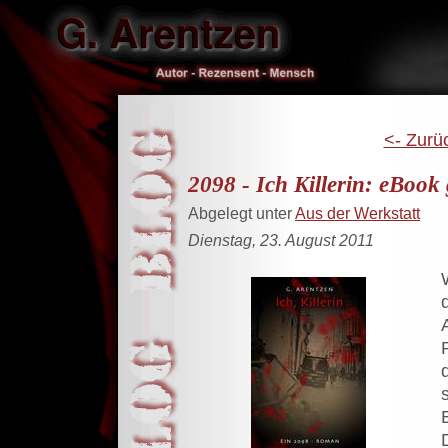
<- Zurü
2098 - Ich Killerin: eBook
Abgelegt unter
Aus der Werkstatt
Dienstag, 23. August 2011