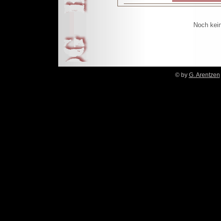
Noch kei
© by
G. Arentzen