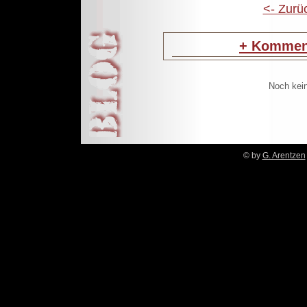
<- Zurü
+
Komment
Noch kei
© by
G. Arentzen