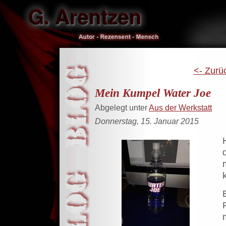
<- Zurü
Mein Kumpel Water Joe
Abgelegt unter
Aus der Werkstatt
Donnerstag, 15. Januar 2015