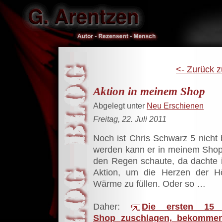
<- Zurück z
Aktion in meinem Shop
Abgelegt unter
Neu Erschienen
Freitag, 22. Juli 2011
Noch ist Chris Schwarz 5 nicht b
werden kann er in meinem Shop.
den Regen schaute, da dachte i
Aktion, um die Herzen der Hö
Wärme zu füllen. Oder so …
Daher:
Die ersten 15 
Shop
zuschlagen, bekommen