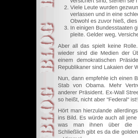
versichert sind, stehen sie 
Viele Leute wurden gezwung
verlassen und in eine schl
Obwohl es zuvor hieß, die
In einigen Bundesstaaten 
pleite. Gelder weg, Versic
Aber all das spielt keine Rol
wieder sind die Medien der Ü
einem demokratischen Präsid
Republikaner sind Lakaien der Wa
Nun, dann empfehle ich einen B
Stab von Obama. Mehr Vertre
anderer Präsident. Ex-Wall Stre
so heißt, nicht aber "Federal" ist!
Hört man hierzulande allerding
ins Bild. Es würde auch all jene
was man ihnen über die am
Schließlich gibt es da die gold