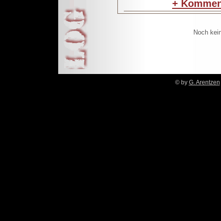
+
Komment
Noch kei
© by
G. Arentzen