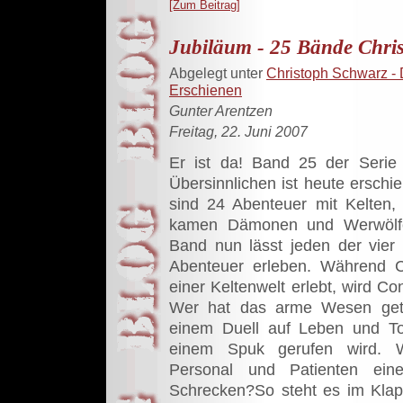
[Zum Beitrag]
Jubiläum - 25 Bände Chri
Abgelegt unter
Christoph Schwarz - 
Erschienen
Gunter Arentzen
Freitag, 22. Juni 2007
Er ist da! Band 25 der Serie
Übersinnlichen ist heute ersch
sind 24 Abenteuer mit Kelten,
kamen Dämonen und Werwölfe
Band nun lässt jeden der vier 
Abenteuer erleben. Während Ch
einer Keltenwelt erlebt, wird Con
Wer hat das arme Wesen getö
einem Duell auf Leben und T
einem Spuk gerufen wird. W
Personal und Patienten ein
Schrecken?So steht es im Klap