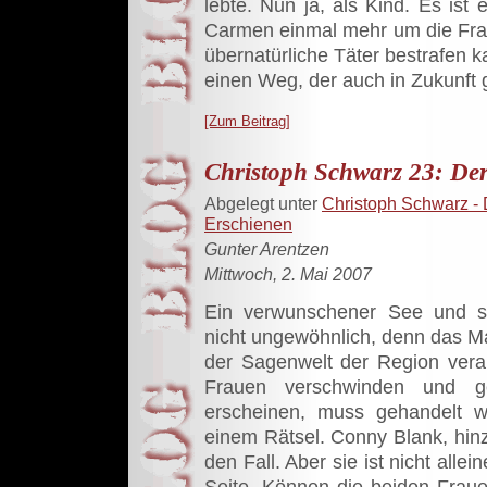
lebte. Nun ja, als Kind. Es ist
Carmen einmal mehr um die Frag
übernatürliche Täter bestrafen 
einen Weg, der auch in Zukunft g
[Zum Beitrag]
Christoph Schwarz 23: Der
Abgelegt unter
Christoph Schwarz - 
Erschienen
Gunter Arentzen
Mittwoch, 2. Mai 2007
Ein verwunschener See und s
nicht ungewöhnlich, denn das Mar
der Sagenwelt der Region vera
Frauen verschwinden und ge
erscheinen, muss gehandelt w
einem Rätsel. Conny Blank, hinz
den Fall. Aber sie ist nicht allei
Seite. Können die beiden Fraue