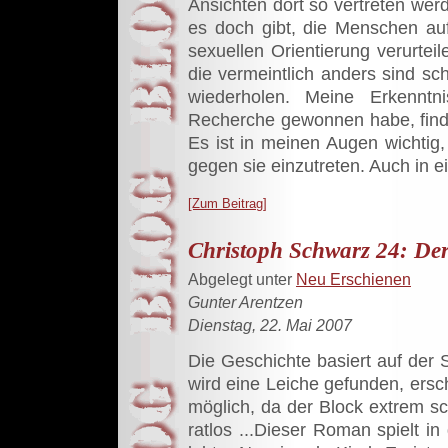
Ansichten dort so vertreten wer
es doch gibt, die Menschen auf
sexuellen Orientierung verurteil
die vermeintlich anders sind sc
wiederholen. Meine Erkenntn
Recherche gewonnen habe, finde
Es ist in meinen Augen wichti
gegen sie einzutreten. Auch in e
[Zum Beitrag]
Christoph Schwarz 24: De
Abgelegt unter
Neu Erschienen
Gunter Arentzen
Dienstag, 22. Mai 2007
Die Geschichte basiert auf der 
wird eine Leiche gefunden, ers
möglich, da der Block extrem sc
ratlos ...Dieser Roman spielt in 