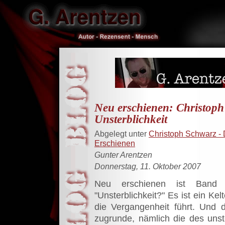
Neu erschienen: Christoph
Unsterblichkeit
Abgelegt unter
Christoph Schwarz - 
Erschienen
Gunter Arentzen
Donnerstag, 11. Oktober 2007
Neu erschienen ist Band
"Unsterblichkeit?" Es ist ein Ke
die Vergangenheit führt. Und 
zugrunde, nämlich die des unst