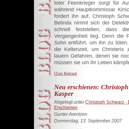
toter Feenkrieger sorgt für A
während Hauptkommissar Kirsch
fordert ihn auf, Christoph Sc
Belinda nimmt sich der Detekt
schnell feststellen, dass 
Vergangenheit lieg. Denn die
Sohn entführt, um ihn zu töten.
die Keltenzeit, um Christeri
lauern Gefahren, denen sie no
müssen sie um ihr Leben kämpfe
[Zum Beitrag]
Neu erschienen: Christoph
Kasper
Abgelegt unter
Christoph Schwarz - 
Erschienen
Gunter Arentzen
Donnerstag, 13. September 2007