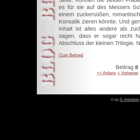
es für sie auf des Messers S
einem zuckersüßen, romantisc
Konsalik zieren könnte. Und gen
Inhalt ist alles andere als z
sagen, dass er sogar recht ha
Abschluss der kleinen Trilogie. N
[Zum Beitrag]
Beitrag
8 
<< Anfang
< Vorherige
© by
G. Arentzen