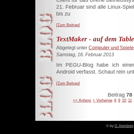
21. Februar sind alle Linux-Spiel
bis zu
[Zum Beitrag]
TextMaker - auf dem Tablet
Abgelegt unter
Computer und Spiele
Samstag, 16. Februar 2013
Im PEGU-Blog habe ich einen
Android verfasst. Schaut rein unte
[Zum Beitrag]
Beitrag
78 
<< Anfang
< Vorherige
8
9
10
11
© by
G. Arentzen