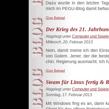
Dazu wurde in den letzten Tag
mich im PEGU-Blog damit befasst,
[Zum Beitrag]
Der Krieg des 21. Jahrhun
Abgelegt unter
Computer und Spiele
Mittwoch, 20. Februar 2013
Nein, damit meine ich den Einsa
von Golem. Jener, der die beste
chin. Regierung ausmacht. Ich 
[Zum Beitrag]
Steam für Linux fertig & 
Abgelegt unter
Computer und Spiele
Sonntag, 17. Februar 2013
Mit Windows fing es an, dann 
Client für das offene Betriebssyst