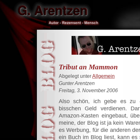
Tribut an Mammon
Abgelegt unter
Allgemein
Gunter Arentzen
Freitag, 3. November 2006
Also schön, ich gebe es zu -
bisschen Geld verdienen. Da
Amazon-Kasten eingebaut, üb
meine, der Blog ist ja kein Ware
es Werbung, für die anderen der
ein Buch im Blog liest, kann es s