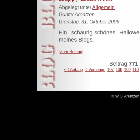
Abgelegt unter
Allgemein
Gunter Arentzen
Dienstag, 31. Oktober 2006
Ein schaurig-schönes Hallow
meines Blogs.
[Zum Beitrag]
Beitrag
771 
<< Anfang
< Vorherige
107
108
109
110
© by
G. Arentzen