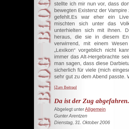
stellte ich mir nun vor, dass do
bewegten Existenz der Vampire 
gefehlt.Es war eher ein Live
mischten sich unter das Vol
unterhielten sich mit ihnen. 
heraus, die sie in diesem E
verwirrend, mit einem Wese
„Lexikon“ vorgeblich nicht kan
immer das Alt-Hergebrachte sei
man sagen, dass diese Darbiet
sicherlich für viele (mich einge
sehr gut zu dem Abend passte. W
[Zum Beitrag]
Da ist der Zug abgefahren.
Abgelegt unter
Allgemein
Gunter Arentzen
Dienstag, 31. Oktober 2006