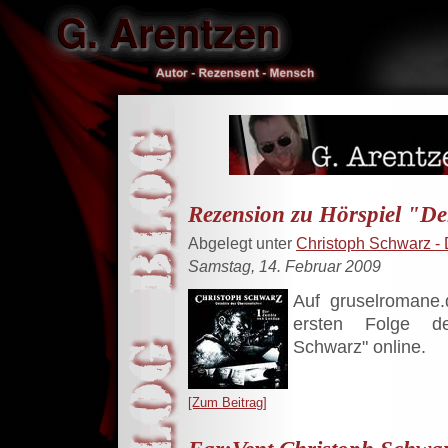
Rezension zu Hörspiel "D
Abgelegt unter
Christoph Schwarz - 
Samstag, 14. Februar 2009
Auf gruselromane.
ersten Folge de
Schwarz" online.
[Zum Beitrag]