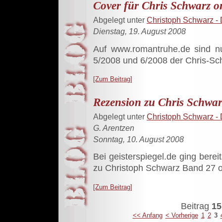
Cover für Chris Schwarz o
Abgelegt unter
Christoph Schwarz - 
Dienstag, 19. August 2008
Auf www.romantruhe.de sind n
5/2008 und 6/2008 der Chris-Sch
[Zum Beitrag]
Rezension zu Chris Schwar
Abgelegt unter
Christoph Schwarz - 
G. Arentzen
Sonntag, 10. August 2008
Bei geisterspiegel.de ging bere
zu Christoph Schwarz Band 27 o
[Zum Beitrag]
Beitrag
15
<< Anfang
< Vorherige
1
2
3