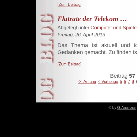
[Zum Beitrag]
Flatrate der Telekom …
Abgelegt unter
Computer und Spiele
Freitag, 26. April 2013
Das Thema ist aktuell und 
Gedanken gemacht. Zu finden ist 
[Zum Beitrag]
Beitrag
57 
<< Anfang
< Vorherige
5
6
7
8
© by
G. Arentzen