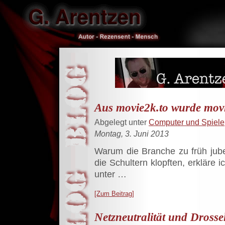
Aus movie2k.to wurde movi
Abgelegt unter
Computer und Spiele
Montag, 3. Juni 2013
Warum die Branche zu früh jube
die Schultern klopften, erkläre 
unter …
[Zum Beitrag]
Netzneutralität und Dross