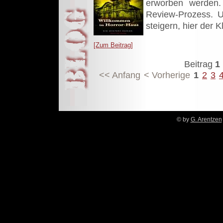
erworben werden. 
Review-Prozess. 
steigern, hier der 
[Zum Beitrag]
Beitrag
1 
<< Anfang
< Vorherige
1
2
3
© by
G. Arentzen