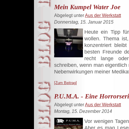
Mein Kumpel Water Joe
Abgelegt unter
Aus der Werkstatt
Donnerstag, 15. Januar 2015
Heute ein Tipp fü
wollen. Thema ist
konzentriert bleibt
besten Freunde d
recht lange ode
schreiben, wenn man eigentlich m
Nebenwirkungen meiner Medikat
[Zum Beitrag]
P.U.M.A. - Eine Horrorseri
Abgelegt unter
Aus der Werkstatt
Montag, 15. Dezember 2014
Vor wenigen Tagen g
Aber es mag Leser