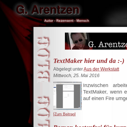
TextMaker hier und da :-)
Abgelegt unter
Aus der Werkstatt
Mittwoch, 25. Mai 2016
Inzwischen arbei
TextMaker, wenn e
auf einen Fire umg
[Zum Beitrag]