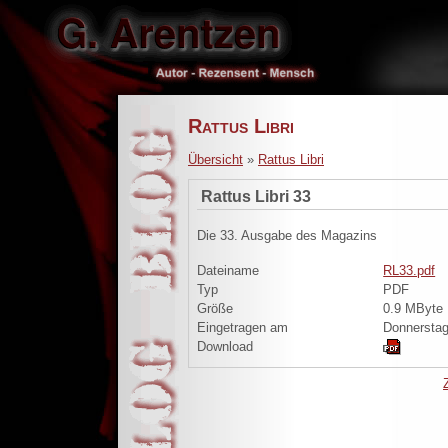
Rattus Libri
Übersicht
»
Rattus Libri
Rattus Libri 33
Die 33. Ausgabe des Magazins
Dateiname
RL33.pdf
Typ
PDF
Größe
0.9 MByte
Eingetragen am
Donnerstag
Download